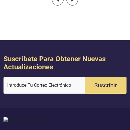
una de otras a velocidades enormes,
una de otras a velo
lo que provoca que el universo se
lo que provoca que e
expanda. Los responsables de la
expanda. Los respon
Academia Real de Ciencias de
Academia Real de Ci
Suecia, concedieron este r...
Suecia, concedieron e
Suscríbete Para Obtener Nuevas
Actualizaciones
Suscribir
Introduce Tu Correo Electrónico