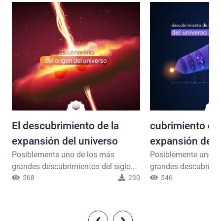
El descubrimiento de la
cubrimiento de 
expansión del universo
expansión del 
Posiblemente uno de los más
Posiblemente uno d
grandes descubrimientos del siglo
grandes descubrimie
XX (premio Nobel) es el
568
230
XX (premio Nobel) es
546
descubrimiento de que el universo
descubrimiento de q
está en expansión. Los científicos
está en expansión. L
notaron que las galaxias se alejan
notaron que las gala