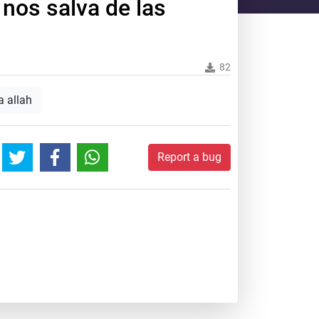
 nos salva de las
82
a allah
Report a bug