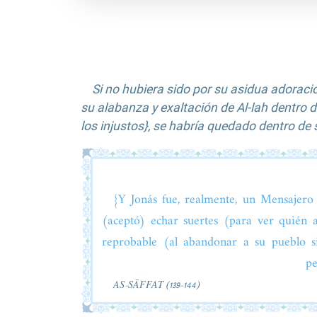
Si no hubiera sido por su asidua adoració
su alabanza y exaltación de Al-lah dentro de
los injustos}, se habría quedado dentro de s
{Y Jonás fue, realmente, un Mensajero
(aceptó) echar suertes (para ver quién
reprobable (al abandonar a su pueblo si
pe
AS-SĀFFAT (139-144)