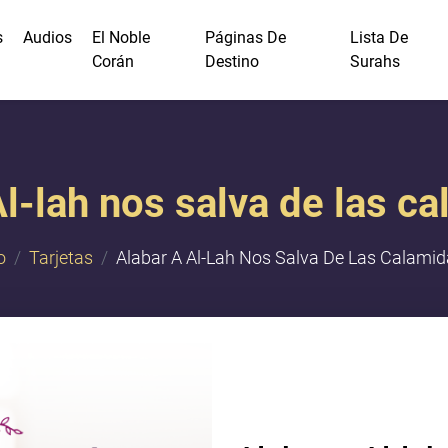
s
Audios
El Noble
Páginas De
Lista De
Corán
Destino
Surahs
Al-lah nos salva de las c
o
Tarjetas
Alabar A Al-Lah Nos Salva De Las Calami