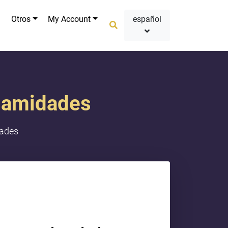
Otros
My Account
español
alamidades
dades