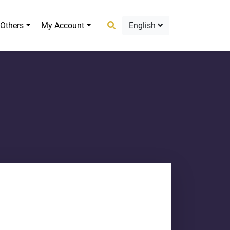
Others
My Account
English