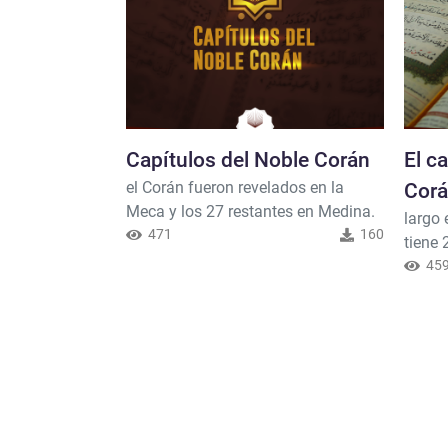
Capítulos del Noble Corán
El c
el Corán fueron revelados en la
Cor
Meca y los 27 restantes en Medina.
largo 
471
160
tiene 
corto 
45
tiene 