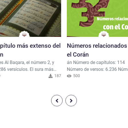
apítulo más extenso del
Números relacionados
án
el Corán
es Al Baqara, el número 2, y
án Número de capítulos: 114
286 versículos. El sura más
Número de versos: 6.236 Núm
es Al Kawzar, el número 108, y
9
187
palabras: 77.797 Palabras qu
500
tres versículos.
han sido repetidas: 14.870 N
de letras: 330.709 Número de
en las que hay que postrarse: 
Letras que componen la palab
más larga: 11 La palabra más 
Fasqainakumuhu Palabras qu
componen el verso más largo: