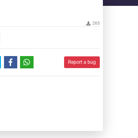
265
Report a bug