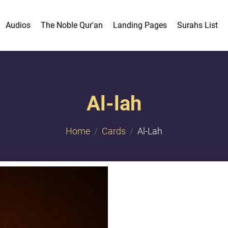
Audios
The Noble Qur'an
Landing Pages
Surahs List
Al-lah
Home
Cards
Al-Lah