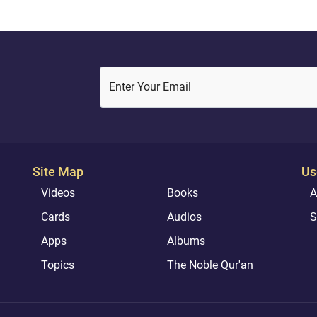
El verso más...
Enter Your Email
Site Map
Us
Videos
Books
A
Cards
Audios
S
Apps
Albums
Topics
The Noble Qur'an