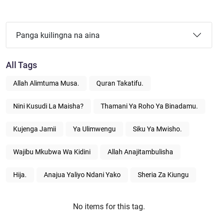
Panga kuilingna na aina
All Tags
Allah Alimtuma Musa.
Quran Takatifu.
Nini Kusudi La Maisha?
Thamani Ya Roho Ya Binadamu.
Kujenga Jamii
Ya Ulimwengu
Siku Ya Mwisho.
Wajibu Mkubwa Wa Kidini
Allah Anajitambulisha
Hija.
Anajua Yaliyo Ndani Yako
Sheria Za Kiungu
No items for this tag.