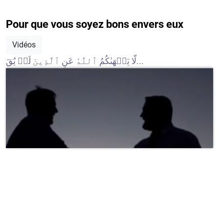
Pour que vous soyez bons envers eux
Vidéos
لَّا يَنۡهَىٰكُمُ ٱللَّهُ عَنِ ٱلَّذِينَ لَمۡ يُقَ...