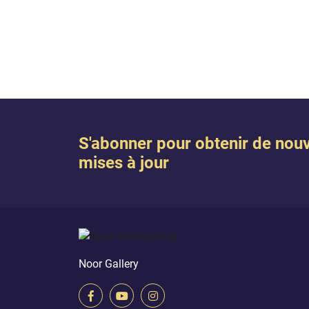
S'abonner pour obtenir de nouv
mises à jour
Noor Gallery