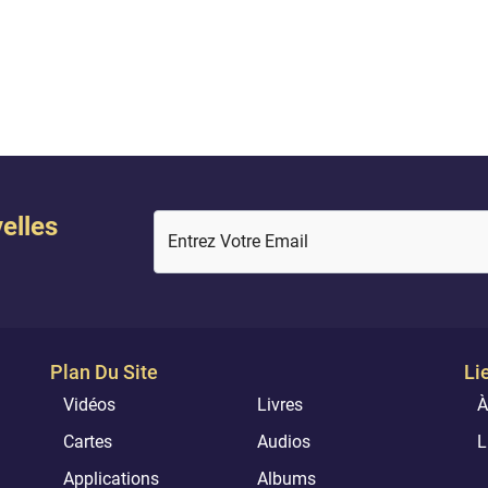
elles
Entrez Votre Email
Plan Du Site
Li
Vidéos
Livres
À
Cartes
Audios
L
Applications
Albums