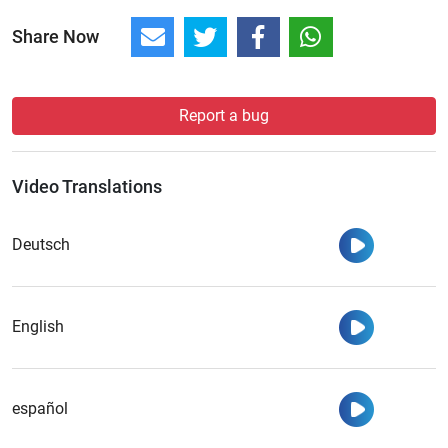
Share Now
Report a bug
Video Translations
Watch
Deutsch
Watch
English
Watch
español