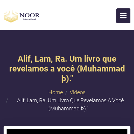
Alif, Lam, Ra. Um livro que
revelamos a você (Muhammad
þ)."
Home
Videos
Alif, Lam, Ra. Um Livro Que Revelamos A Você
(Muhammad Þ)."