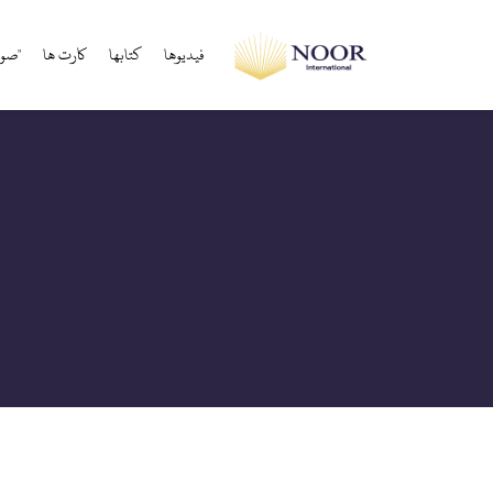
فيديوها
كتابها
کارت ها
"صوت