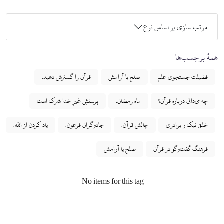
مرتب سازی بر اساس نوع
همهٔ برچسب‌ها
فضیلت جستجوی علم
صلح یا آرامش
قرآن را گسترش دهید.
چه می‌دانی درباره قرآن؟
ماه رمضان.
پرستشِ غیرِ خدا شرک است
خلق نیک و برادری
چالش قرآن.
جادوگران فرعون.
یاد کردن از الله.
فرهنگ گفت‌وگو در قرآن
صلح یا آرامش
No items for this tag.