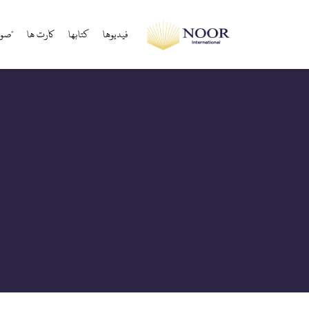
فيديوها
كتابها
کارت ها
"صوت