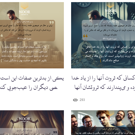
سانی که ثروت آنها را از یاد خدا
یکی از بدترین صفات این است 
ه و می‌پندارند که ثروتشان آنها
شخصی دیگران را عیب‌جویی کند 
عین حال ثروت جمع کند,'
293