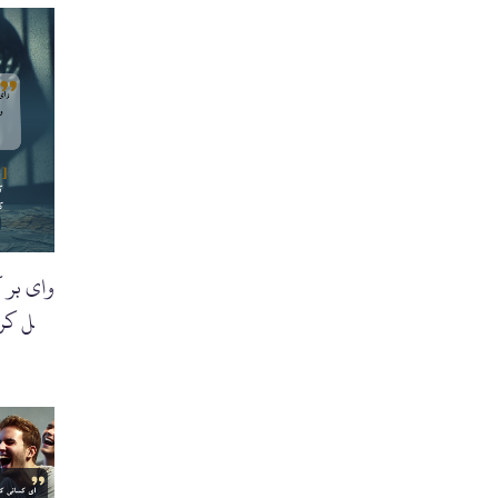
وای بر ک
غافل کرد
را جاودانه می‌کند.'