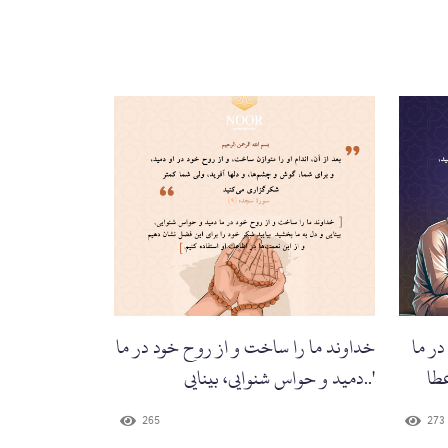
در ما
خداوند ما را ساخت و از روح خود در ما
عطا
دمید و حواس شنوایی، بینایی..'
265
273