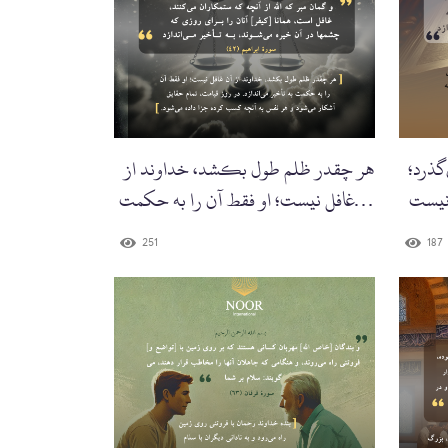
گذرد؛
هر چقدر ظلم طول بکشد، خداوند از
آن غافل نیست؛ او فقط آن را به حکمت
به تأخیر می‌اندازد.'
251
187