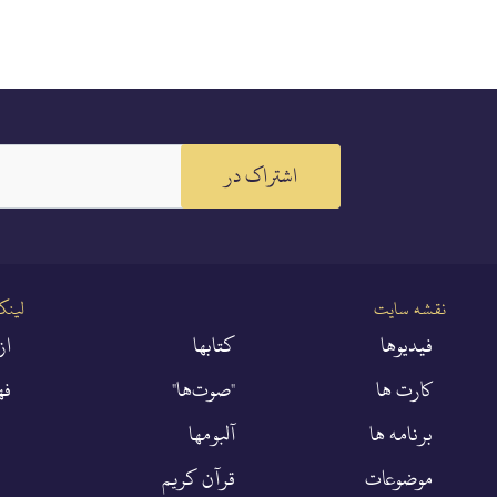
اشتراک در
نقشه سایت
لینک
فيديوها
كتابها
از
کارت ها
"صوت‌ها"
فه
برنامه ها
آلبومها
موضوعات
قرآن كريم