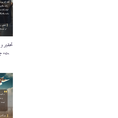
تحقیر و
است، چر
تمسخر.'