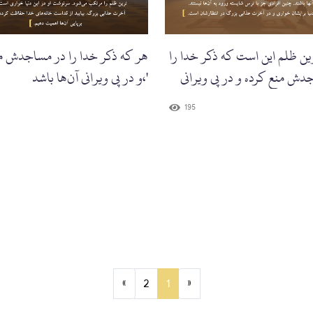
ین ظلم این است که ذکر خدا را
هر که ذکر خدا را در مساجدش م
دش منع کرده و در پی ویرانی
و در پی ویرانی آن‌ها باشد،'
195
»
2
1
«